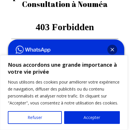
Consultation à Nouméa
Nous accordons une grande importance à
votre vie privée
Bonjour👋, comment allez-vous ?
N'hésitez pas à m'ajouter sur WhatsApp
Nous utilisons des cookies pour améliorer votre expérience
afin d'obtenir une réponse immédiate !
de navigation, diffuser des publicités ou du contenu
personnalisés et analyser notre trafic. En cliquant sur
"Accepter", vous consentez à notre utilisation des cookies.
Ouvrir le Tchat
Refuser
Accepter
Que vous recherchiez une consultation téléphonique
de voyance à Nouméa, un rituel pour raviver l’amour