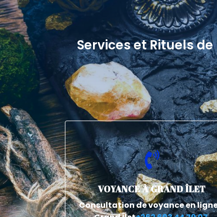
Services et Rituels d

VOYANCE À GRAND ÎLET
Consultation de voyance en ligne