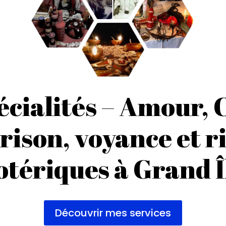
écialités – Amour, 
ison, voyance et r
otériques à Grand Î
Découvrir mes services