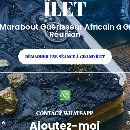
ÎLET
e Marabout Guérisseur Africain à Gr
Réunion
DÉMARRER UNE SÉANCE À GRAND ÎLET
CONTACT WHATSAPP
Ajoutez-moi
 à
C