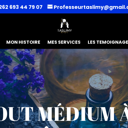
262 693 44 79 07
Professeurtaslimy@gmail
MON HISTOIRE
MES SERVICES
LES TEMOIGNAG
UT MÉDIUM 