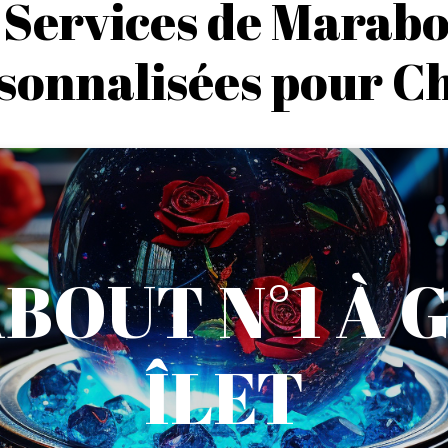
 Services de Marabo
rsonnalisées pour C
BOUT N°1 À 
ÎLET