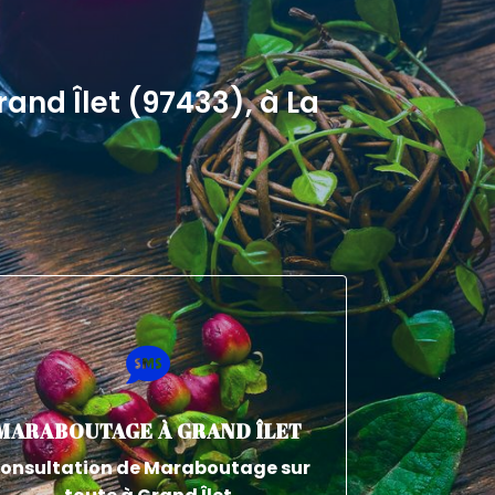
and Îlet (97433), à La

MARABOUTAGE À GRAND ÎLET
onsultation de Maraboutage sur