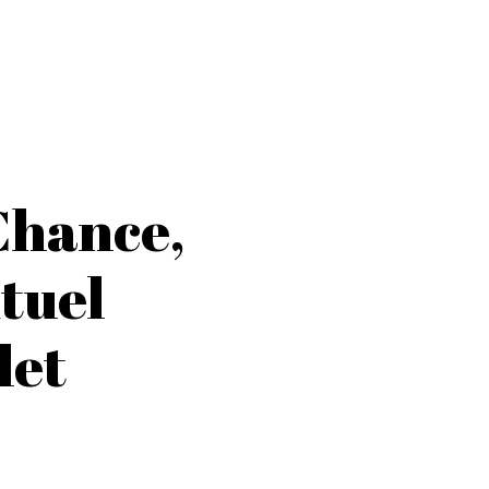
Chance,
ituel
let