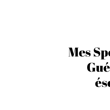
Mes Sp
Guér
és