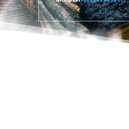
Grand Îlet
+262 693 44 79 07
.