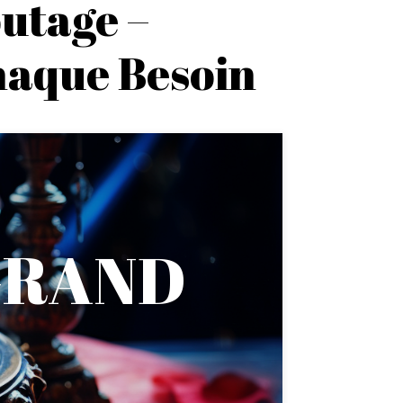
utage –
haque Besoin
GRAND