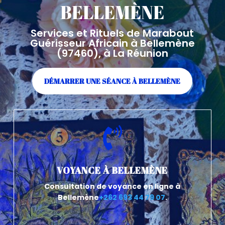
BELLEMÈNE
Services et Rituels de Marabout
Guérisseur Africain à Bellemène
(97460), à La Réunion
DÉMARRER UNE SÉANCE À BELLEMÈNE

VOYANCE À BELLEMÈNE
Consultation de voyance en ligne à
Bellemène
+262 693 44 79 07
.