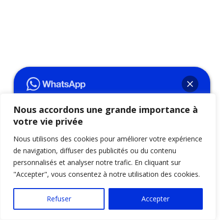
Consultation pour le retour d'affection avec le
Marabout Taslimy à Bellemène, Rituel de
Nous accordons une grande importance à
réconciliation amoureuse avec le Marabout Taslimy
votre vie privée
Bonjour👋, comment allez-vous ?
à Bellemène, Guérison des relations avec Taslimy
N'hésitez pas à m'ajouter sur WhatsApp
Nous utilisons des cookies pour améliorer votre expérience
Voyance à Bellemène, Rituel pour attirer l'amour
afin d'obtenir une réponse immédiate !
de navigation, diffuser des publicités ou du contenu
sincère avec le Marabout Taslimy à Bellemène,
personnalisés et analyser notre trafic. En cliquant sur
Protection spirituelle pour le couple avec Taslimy à
"Accepter", vous consentez à notre utilisation des cookies.
Bellemène, Rituel de fidélité amoureuse avec le
Marabout Taslimy à Bellemène, Guérison des
Ouvrir le Tchat
blessures de l'âme avec Taslimy Voyance à
Refuser
Accepter
Bellemène, Consultation de médiumnité amoureuse