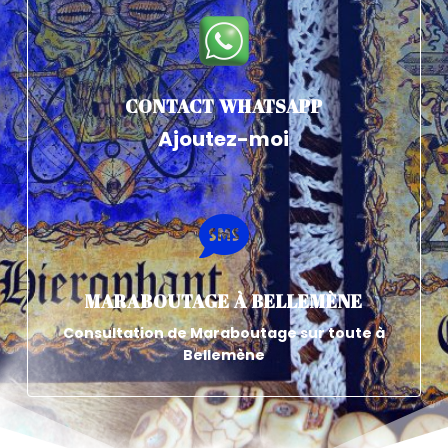
CONTACT WHATSAPP
Ajoutez-moi

MARABOUTAGE À BELLEMÈNE
Consultation de Maraboutage sur toute à
Bellemène