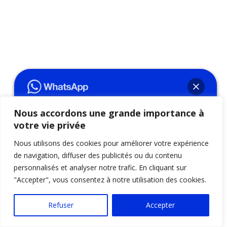
Nous accordons une grande importance à
votre vie privée
Bonjour👋, comment allez-vous ?
N'hésitez pas à m'ajouter sur WhatsApp
Nous utilisons des cookies pour améliorer votre expérience
afin d'obtenir une réponse immédiate !
de navigation, diffuser des publicités ou du contenu
personnalisés et analyser notre trafic. En cliquant sur
Consultation de voyance avec le Marabout Taslimy à
"Accepter", vous consentez à notre utilisation des cookies.
Saint-Benoît, Séance de médiumnité avec le
Ouvrir le Tchat
Marabout Taslimy à Bras-Panon, Rituel de retour
Refuser
Accepter
affectif avec le Marabout Taslimy à Sainte-Anne,
Consultation de voyance avec le Marabout Taslimy à